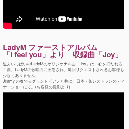
LadyM ファーストアルバム
「I feel you」より 収録曲「Joy」
迫力いっぱいのLadyMのオリジオナル曲「Joy」は、心を打たれる
１曲。LadyMの歌唱力に圧巻され、毎回リクエストされるお客様も
少なくありません。
Jimmy の奏でるグランドピアノと共に、日本・某レストランのディ
ナーショーにて。(お客様の撮影より)