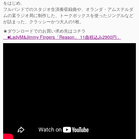
をはじめ、
フルバンドでのスタジオ生演奏収録曲や、オランダ・アムステルダ
ムの某ラジオ局に制作した、トークボックスを使ったジングルなど
が詰まった、クラッシーかつ大人の1枚。
★ダウンロードでのお買い求め先はコチラ
■LadyM&Jimmy Fingers「Reason」 11曲税込み2900円」