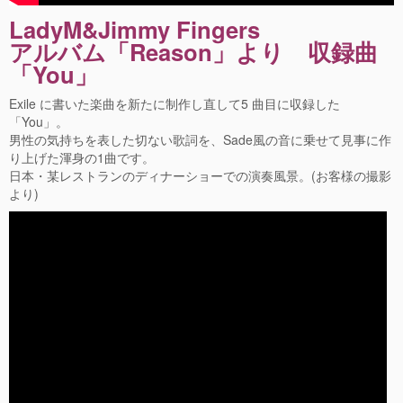
LadyM&Jimmy Fingers
アルバム「Reason」より 収録曲
「You」
Exile に書いた楽曲を新たに制作し直して5 曲目に収録した
「You」。
男性の気持ちを表した切ない歌詞を、Sade風の音に乗せて見事に作
り上げた渾身の1曲です。
日本・某レストランのディナーショーでの演奏風景。(お客様の撮影
より)