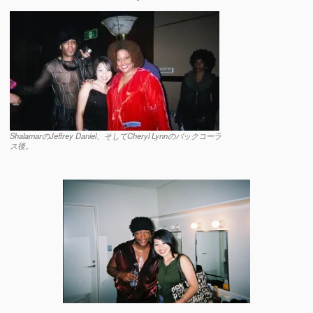
ShalamarのJeffrey Daniel、そしてCheryl Lynnのバックコーラ
ス後。