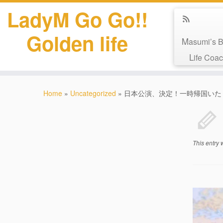
LadyM Go Go!!
Golden life
Masumi’s B
Life Coa
Home
»
Uncategorized
»
日本公演、決定！一時帰国いた
This entry