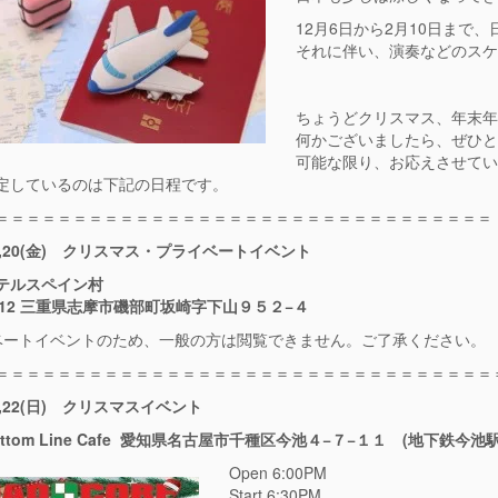
12月6日から2月10日まで
それに伴い、演奏などのス
ちょうどクリスマス、年末
何かございましたら、ぜひ
可能な限り、お応えさせて
定しているのは下記の日程です。
＝＝＝＝＝＝＝＝＝＝＝＝＝＝＝＝＝＝＝＝＝＝＝＝＝＝＝＝＝＝＝＝
,12,20(金) クリスマス・プライベートイベント
テルスペイン村
0212 三重県志摩市磯部町坂崎字下山９５２−４
ベートイベントのため、一般の方は閲覧できません。ご了承ください。
＝＝＝＝＝＝＝＝＝＝＝＝＝＝＝＝＝＝＝＝＝＝＝＝＝＝＝＝＝＝＝＝
12,22(日) クリスマスイベント
ttom Line Cafe 愛知県名古屋市千種区今池４−７−１１ (地下鉄今池
Open 6:00PM
Start 6:30PM