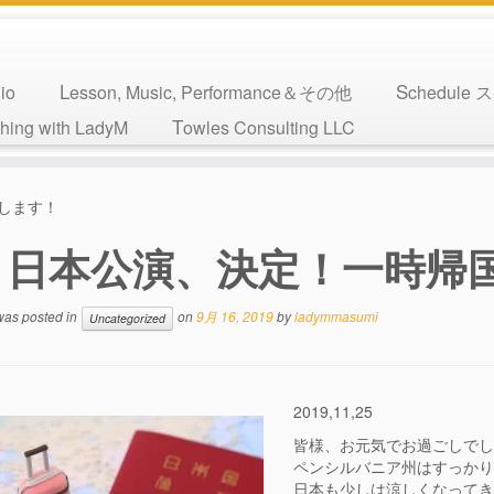
io
Lesson, Music, Performance＆その他
Schedul
ching with LadyM
Towles Consulting LLC
します！
日本公演、決定！一時帰
 was posted in
on
9月 16, 2019
by
ladymmasumi
Uncategorized
2019,11,25
皆様、お元気でお過ごしで
ペンシルバニア州はすっか
日本も少しは涼しくなって